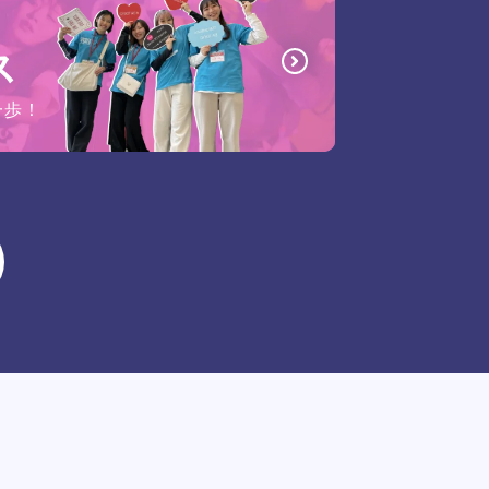
ス
一歩！