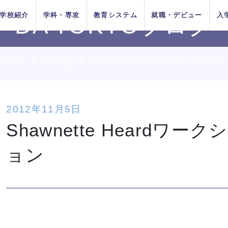
学校紹介
学科・専攻
教育システム
就職・デビュー
入
DA TOKYOブログ
ライフ
ブログ
Shawnette Heardワー
AOエントリ
ダンス
俳優
方法
をお考えの
在校生の方へ
AO入学
卒業生の方へ
ー・出願受
付中！
ちの目指す
プロジェク
システム
イベントス
施設紹介
Wメジャーカリ
デビューシステ
DA TOKYOの在
所在地&地図
講師紹介
卒業生×在校生
学生生活サポー
2012年11月5日
K-POP
高校生のためのオンライ
11月1日
10月1日
育成
ュール
キュラム
ム
校生
スペシャル対談
ト
入学
推薦入学
Shawnette Heard
（日）出願
（木）出願
ン進路選びサポート
受付開始
受付開始
者の方へ
留学生の方へ
高校の先生方へ
ョン
9月1日
出願受付
人入学
編入学
（火）出願
中！
受付開始
A TOKYOのオープンキャンパ
A TOKYOのオープンキャンパ
A TOKYOのオープンキャンパ
A TOKYOのオープンキャンパ
A TOKYOのオープンキャンパ
A TOKYOのオープンキャンパ
A TOKYOのオープンキャンパ
HIPHOPダンスリレー
HIPHOPダンスリレー
HIPHOPダンスリレー
HIPHOPダンスリレー
HIPHOPダンスリレー
HIPHOPダンスリレー
HIPHOPダンスリレー
鹿島 
鹿島 
鹿島 
鹿島 
鹿島 
鹿島 
鹿島 
の方へ
スに参加してみよう！
スに参加してみよう！
スに参加してみよう！
スに参加してみよう！
スに参加してみよう！
スに参加してみよう！
スに参加してみよう！
俳優／
俳優／
俳優／
俳優／
俳優／
俳優／
俳優／
TOKYOがお
実学教育シ
たの夢は何
専門学校と大学
よくある質問
 TOKYOブログ
記事一覧
する4つの
ム
か？
の違い