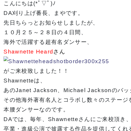
金澤有希総合プ
俳優・声優専攻
こんにちは(*ﾟ▽ﾟ)ﾉ
ロデュースのア
舞台終了！
DA刈り上げ番長、まやです。
サポート
高等教育の修学
イドルグループ
シャルメデ
情報公開
スタッフ募集
先日ちらっとお知らせしましたが、
支援新制度
「きゅ～くる」
ツール
１０月２５～２８日の４日間、
と「TSM渋
海外で活躍する超有名ダンサー、
谷」「DA
Shawnette Heard
さん
TOKYO」
ク集
「TSM」との
産学連携による
がご来校致しました！！
プロジェクト第
Shawnetteは、
一弾が集大成！
あのJanet Jackson、Michael Jacks
その他海外著有名人とコラボし数々のステージ
本腰ダンサーなのです。
１年間の集大成
2024 JESC開
催！
DAでは、毎年、Shawnetteさんにご来校頂き
macoto氏によるバックダンサーレッスン
卒業・進級公演で披露する作品を提供してくれ