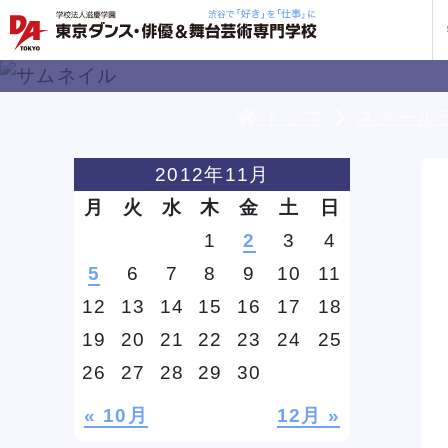
トップ
スクール
学校紹介
学科・専攻
教育システム
就職・デビュー
入学案内
スクールライフ
訪問者別
入学
入学
方へ
2012年11月
一覧を見る
一覧を見る
一覧を見る
一覧を見る
一覧を見る
一覧を見る
一覧を見る
月
火
水
木
金
土
日
私た
企業
就職
年間
人材
ト
ケジ
1
2
3
4
一般
5
6
7
8
9
10
11
保護
12
13
14
15
16
17
18
19
20
21
22
23
24
25
社会
D
D
D
D
D
D
D
じっくり100分レッスンDAY
じっくり100分レッスンDAY
じっくり100分レッスンDAY
じっくり100分レッスンDAY
じっくり100分レッスンDAY
じっくり100分レッスンDAY
じっくり100分レッスンDAY
三大テーマパークトリプルレッス
三大テーマパークトリプルレッス
三大テーマパークトリプルレッス
三大テーマパークトリプルレッス
三大テーマパークトリプルレッス
三大テーマパークトリプルレッス
三大テーマパークトリプルレッス
26
27
28
29
30
企業
ン
ン
ン
ン
ン
ン
ン
DA 
海外
あな
DA
約束
ステ
です
« 10月
12月 »
安心