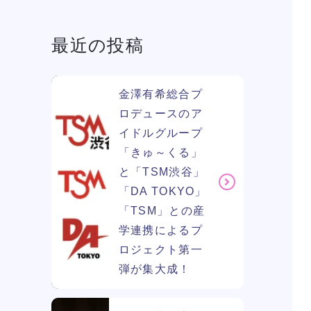
最近の投稿
学費
ソー
ィア
金澤有希総合プ
ロデュースのア
イドルグループ
リン
「きゅ～くる」
と「TSM渋谷」
「DA TOKYO」
「TSM」との産
学連携によるプ
ロジェクト第一
弾が集大成！
ン