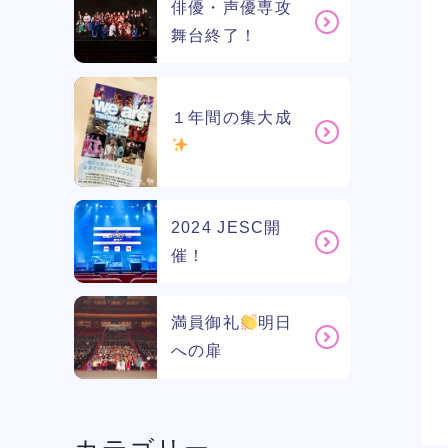
俳優・声優専攻
舞台終了！
１年間の集大成
2024 JESC開
催！
満員御礼
明日
への扉