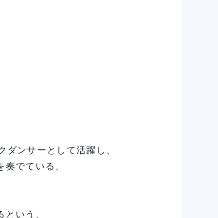
onのバックダンサーとして活躍し、
を奏でている、
、
るという、