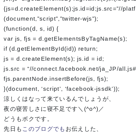
金澤有希総合プ
俳優・声優専攻
{js=d.createElement(s);js.id=id;js.src=”//plat
ロデュースのア
舞台終了！
(document,”script”,”twitter-wjs”);
サポート
高等教育の修学
イドルグループ
シャルメデ
情報公開
スタッフ募集
支援新制度
(function(d, s, id) {
「きゅ～くる」
ツール
と「TSM渋
var js, fjs = d.getElementsByTagName(s);
谷」「DA
if (d.getElementById(id)) return;
TOKYO」
js = d.createElement(s); js.id = id;
ク集
「TSM」との
js.src = “//connect.facebook.net/ja_JP/all.js
産学連携による
fjs.parentNode.insertBefore(js, fjs);
プロジェクト第
一弾が集大成！
}(document, ‘script’, ‘facebook-jssdk’));
涼しくはなって来ているんでしょうが、
夜の寝苦しさに寝不足です＼(^o^)／
１年間の集大成
2024 JESC開
どうもボクです。
催！
ダンスプロフェッショナルレッスンDAY
先日も
このブログでも
お伝えした、