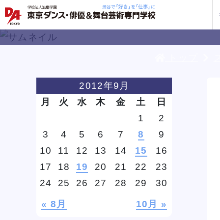
トップ
学校紹介
学科・専攻
教育システム
就職・デビュー
入学案内
スクールライフ
訪問者別
入学
入学
方へ
2012年9月
一覧を見る
一覧を見る
一覧を見る
一覧を見る
一覧を見る
一覧を見る
一覧を見る
月
火
水
木
金
土
日
私た
企業
就職
年間
人材
ト
ケジ
1
2
一般
3
4
5
6
7
8
9
保護
10
11
12
13
14
15
16
17
18
19
20
21
22
23
社会
ッス
ッス
ッス
ッス
ッス
ッス
ッス
スタイル別 K-POPトリプルレッ
スタイル別 K-POPトリプルレッ
スタイル別 K-POPトリプルレッ
スタイル別 K-POPトリプルレッ
スタイル別 K-POPトリプルレッ
スタイル別 K-POPトリプルレッ
スタイル別 K-POPトリプルレッ
河野駿介氏によるテーマパークダ
河野駿介氏によるテーマパークダ
河野駿介氏によるテーマパークダ
河野駿介氏によるテーマパークダ
河野駿介氏によるテーマパークダ
河野駿介氏によるテーマパークダ
河野駿介氏によるテーマパークダ
24
25
26
27
28
29
30
企業
スン
スン
スン
スン
スン
スン
スン
ンスレッスン
ンスレッスン
ンスレッスン
ンスレッスン
ンスレッスン
ンスレッスン
ンスレッスン
DA 
海外
あな
DA
約束
ステ
です
« 8月
10月 »
安心