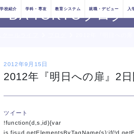
学校紹介
学科・専攻
教育システム
就職・デビュー
入
DA TOKYOブログ
スクールライフ
ブログ
2012年『明日への扉
AOエントリ
ダンス
俳優
方法
をお考えの
在校生の方へ
AO入学
卒業生の方へ
ー・出願受
付中！
ちの目指す
プロジェク
システム
イベントス
施設紹介
Wメジャーカリ
デビューシステ
DA TOKYOの在
所在地&地図
講師紹介
卒業生×在校生
学生生活サポー
2012年9月15日
K-POP
高校生のためのオンライ
11月1日
10月1日
育成
ュール
キュラム
ム
校生
スペシャル対談
ト
入学
推薦入学
2012年『明日への扉』2日
（日）出願
（木）出願
ン進路選びサポート
受付開始
受付開始
者の方へ
留学生の方へ
高校の先生方へ
9月1日
出願受付
人入学
編入学
（火）出願
中！
受付開始
DA TOKYOのオープンキャンパ
DA TOKYOのオープンキャンパ
DA TOKYOのオープンキャンパ
DA TOKYOのオープンキャンパ
DA TOKYOのオープンキャンパ
DA TOKYOのオープンキャンパ
DA TOKYOのオープンキャンパ
テーマパークダンスリレー
テーマパークダンスリレー
テーマパークダンスリレー
テーマパークダンスリレー
テーマパークダンスリレー
テーマパークダンスリレー
テーマパークダンスリレー
ちょこ
ちょこ
ちょこ
ちょこ
ちょこ
ちょこ
ちょこ
の方へ
ツイート
スに参加してみよう！
スに参加してみよう！
スに参加してみよう！
スに参加してみよう！
スに参加してみよう！
スに参加してみよう！
スに参加してみよう！
TOKYOがお
実学教育シ
たの夢は何
専門学校と大学
よくある質問
 TOKYOブログ
記事一覧
!function(d,s,id){var
する4つの
ム
か？
の違い
js,fjs=d.getElementsByTagName(s);if(!d.get