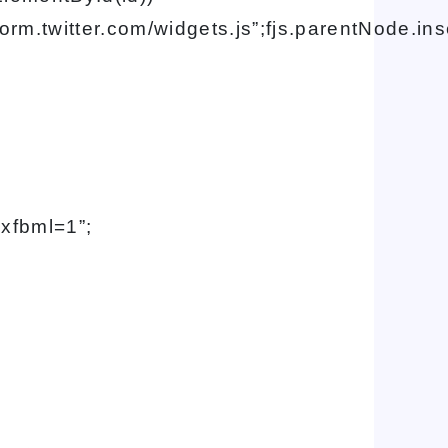
form.twitter.com/widgets.js”;fjs.parentNode.inse
#xfbml=1”;