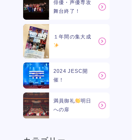
俳優・声優専攻
舞台終了！
１年間の集大成
2024 JESC開
催！
満員御礼
明日
への扉