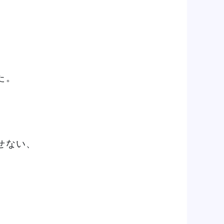
た。
せない、