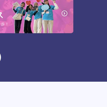
ス
一歩！