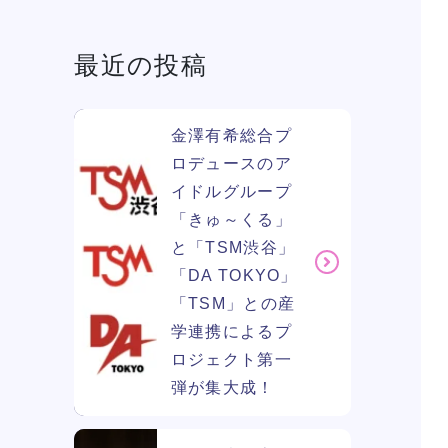
最近の投稿
学費
ソー
ィア
金澤有希総合プ
ロデュースのア
イドルグループ
リン
「きゅ～くる」
と「TSM渋谷」
「DA TOKYO」
「TSM」との産
学連携によるプ
ロジェクト第一
弾が集大成！