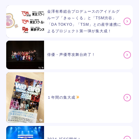
金澤有希総合プロデュースのアイドルグ
ループ「きゅ～くる」と「TSM渋谷」
「DA TOKYO」「TSM」との産学連携に
よるプロジェクト第一弾が集大成！
俳優・声優専攻舞台終了！
１年間の集大成