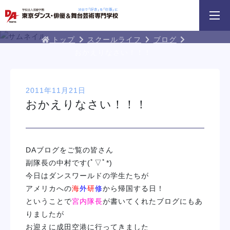
3分野18専攻
無料でお届け！
好きを体験！
学科・専攻
資料請求
オープンキャンパス
DA TOKYOブログ
トップ
スクールライフ
ブログ
おかえりなさい！！！
2011年11月21日
おかえりなさい！！！
DA TOKYOのオープン
スプロフェッショナルレッスン
じっくり100分レッスンDAY
参加してみよう
DAY
DAブログをご覧の皆さん
イベント一覧を見る
副隊長の中村です(ﾟ▽ﾟ*)
今日はダンスワールドの学生たちが
アメリカへの
海
外
研
修
から帰国する日！
ということで
宮内隊長
が書いてくれたブログにもあ
りましたが
お迎えに成田空港に行ってきました