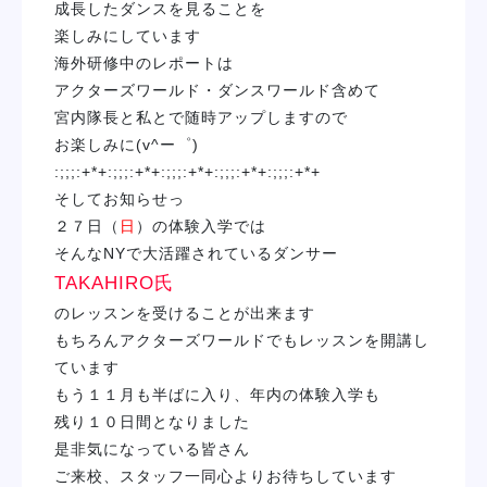
成長したダンスを見ることを
楽しみにしています
海外研修中のレポートは
アクターズワールド・ダンスワールド含めて
宮内隊長と私とで随時アップしますので
お楽しみに(v^ー゜)
:;;;:+*+:;;;:+*+:;;;:+*+:;;;:+*+:;;;:+*+
そしてお知らせっ
２７日（
日
）
の体験入学では
そんな
NY
で
大活躍されているダンサー
TAKAHIRO氏
のレッスンを受けることが出来ます
もちろんアクターズワールドでもレッスンを開講し
ています
もう１１月も半ばに入り、年内の体験入学も
残り１０日間となりました
是非気になっている皆さん
ご来校、スタッフ一同心よりお待ちしています