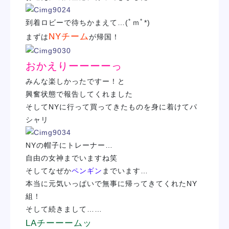
学校紹介
到着ロビーで待ちかまえて…(ﾟｍﾟ*)
NYチーム
まずは
が帰国！
学科・専攻
おかえりーーーーっ
教育システム
みんな楽しかったですー！と
興奮状態で報告してくれました
就職・デビュー
そしてNYに行って買ってきたものを身に着けてパ
シャリ
入学案内
NYの帽子
にトレーナー…
自由の女神
までいますね笑
スクールライフ
そしてなぜか
ペンギン
までいます…
本当に元気いっぱいで無事に帰ってきてくれたNY
組！
訪問者別
そして続きまして……
LAチーーームッ