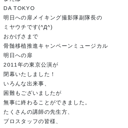
金澤有希総合プ
俳優・声優専攻
DA TOKYO
ロデュースのア
舞台終了！
明日への扉メイキング撮影隊副隊長の
サポート
高等教育の修学
イドルグループ
シャルメデ
情報公開
スタッフ募集
支援新制度
ミヤウチです(^Д^)
「きゅ～くる」
ツール
と「TSM渋
おかげさまで
谷」「DA
骨髄移植推進キャンペーンミュージカル
TOKYO」
明日への扉
ク集
「TSM」との
2011年の東京公演が
産学連携による
閉幕いたしました！
プロジェクト第
一弾が集大成！
いろんな出来事、
困難もございましたが
無事に終わることができました。
１年間の集大成
2024 JESC開
たくさんの講師の先生方、
催！
macoto氏によるバックダンサーレッスン
プロスタッフの皆様、