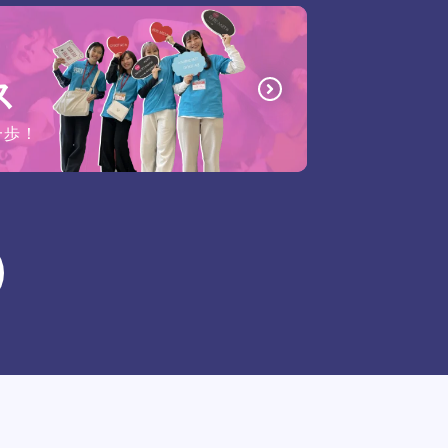
ス
一歩！