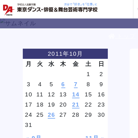
トップ
学校紹介
学科・専攻
教育システム
就職・デビュー
入学案内
スクールライフ
訪問者別
入学
入学
方へ
2011年10月
一覧を見る
一覧を見る
一覧を見る
一覧を見る
一覧を見る
一覧を見る
一覧を見る
月
火
水
木
金
土
日
私た
企業
就職
年間
人材
ト
ケジ
1
2
一般
3
4
5
6
7
8
9
保護
10
11
12
13
14
15
16
17
18
19
20
21
22
23
社会
D
D
D
D
D
D
D
じっくり100分レッスンDAY
じっくり100分レッスンDAY
じっくり100分レッスンDAY
じっくり100分レッスンDAY
じっくり100分レッスンDAY
じっくり100分レッスンDAY
じっくり100分レッスンDAY
三大テーマパークトリプルレッス
三大テーマパークトリプルレッス
三大テーマパークトリプルレッス
三大テーマパークトリプルレッス
三大テーマパークトリプルレッス
三大テーマパークトリプルレッス
三大テーマパークトリプルレッス
24
25
26
27
28
29
30
企業
ン
ン
ン
ン
ン
ン
ン
DA 
海外
あな
DA
31
約束
ステ
です
安心