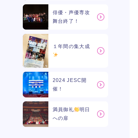
俳優・声優専攻
舞台終了！
１年間の集大成
2024 JESC開
催！
満員御礼
明日
への扉