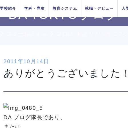
学校紹介
学科・専攻
教育システム
就職・デビュー
入
DA TOKYOブログ
スクールライフ
ブログ
ありがとうござ
AOエントリ
ダンス
俳優
方法
をお考えの
在校生の方へ
AO入学
卒業生の方へ
ー・出願受
付中！
ちの目指す
プロジェク
システム
イベントス
施設紹介
Wメジャーカリ
デビューシステ
DA TOKYOの在
所在地&地図
講師紹介
卒業生×在校生
学生生活サポー
2011年10月14日
K-POP
高校生のためのオンライ
11月1日
10月1日
育成
ュール
キュラム
ム
校生
スペシャル対談
ト
入学
推薦入学
ありがとうございました
（日）出願
（木）出願
ン進路選びサポート
受付開始
受付開始
者の方へ
留学生の方へ
高校の先生方へ
9月1日
出願受付
人入学
編入学
（火）出願
中！
受付開始
A TOKYOのオープンキャンパ
A TOKYOのオープンキャンパ
A TOKYOのオープンキャンパ
A TOKYOのオープンキャンパ
A TOKYOのオープンキャンパ
A TOKYOのオープンキャンパ
A TOKYOのオープンキャンパ
HIPHOPダンスリレー
HIPHOPダンスリレー
HIPHOPダンスリレー
HIPHOPダンスリレー
HIPHOPダンスリレー
HIPHOPダンスリレー
HIPHOPダンスリレー
鹿島 
鹿島 
鹿島 
鹿島 
鹿島 
鹿島 
鹿島 
の方へ
スに参加してみよう！
スに参加してみよう！
スに参加してみよう！
スに参加してみよう！
スに参加してみよう！
スに参加してみよう！
スに参加してみよう！
俳優／
俳優／
俳優／
俳優／
俳優／
俳優／
俳優／
TOKYOがお
実学教育シ
たの夢は何
専門学校と大学
よくある質問
 TOKYOブログ
記事一覧
DA ブログ隊長であり、
する4つの
ム
か？
の違い
または