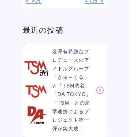
« 9月
11月 »
学費
ソー
最近の投稿
ィア
金澤有希総合プ
リン
ロデュースのア
イドルグループ
「きゅ～くる」
と「TSM渋谷」
「DA TOKYO」
「TSM」との産
学連携によるプ
ロジェクト第一
ン
弾が集大成！