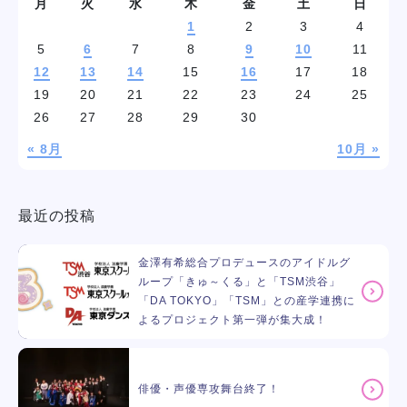
月
火
水
木
金
土
日
学校紹介
1
2
3
4
5
6
7
8
9
10
11
12
13
14
15
16
17
18
学科・専攻
19
20
21
22
23
24
25
26
27
28
29
30
教育システム
« 8月
10月 »
就職・デビュー
最近の投稿
入学案内
金澤有希総合プロデュースのアイドルグ
ループ「きゅ～くる」と「TSM渋谷」
スクールライフ
「DA TOKYO」「TSM」との産学連携に
よるプロジェクト第一弾が集大成！
訪問者別
俳優・声優専攻舞台終了！