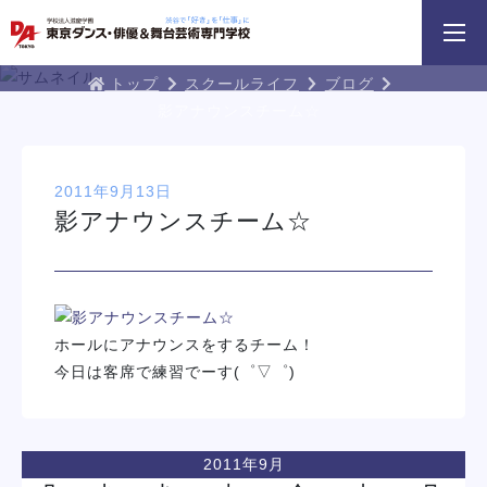
3分野18専攻
無料でお届け！
好きを体験！
学科・専攻
資料請求
オープンキャンパス
DA TOKYOブログ
トップ
スクールライフ
ブログ
影アナウンスチーム☆
2011年9月13日
影アナウンスチーム☆
KYOのオープンキャンパスに
HIPHOPダンスリレー
鹿島 良太氏によるミュージカ
参加してみよう！
／テーマパークアクターレ
イベント一覧を見る
ホールにアナウンスをするチーム！
今日は客席で練習でーす(゜▽゜)
2011年9月